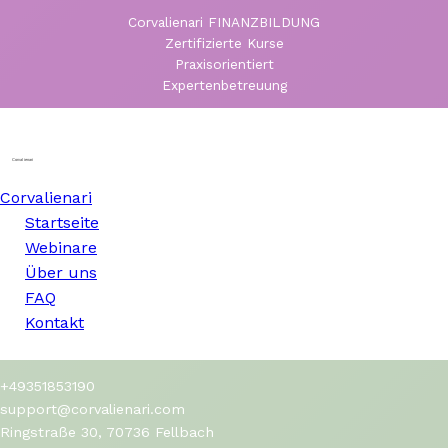
Corvalienari FINANZBILDUNG
Zertifizierte Kurse
Praxisorientiert
Expertenbetreuung
Corvalienari
Startseite
Webinare
Über uns
FAQ
Kontakt
+49351853190
support@corvalienari.com
Ringstraße 30, 70736 Fellbach