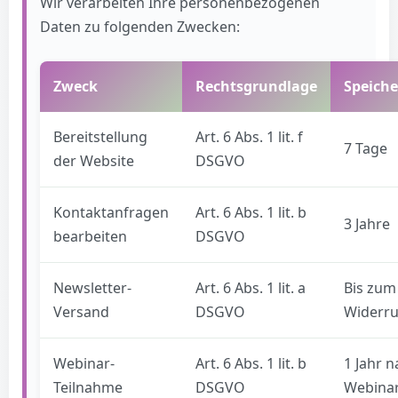
Wir verarbeiten Ihre personenbezogenen
Daten zu folgenden Zwecken:
Zweck
Rechtsgrundlage
Speich
Bereitstellung
Art. 6 Abs. 1 lit. f
7 Tage
der Website
DSGVO
Kontaktanfragen
Art. 6 Abs. 1 lit. b
3 Jahre
bearbeiten
DSGVO
Newsletter-
Art. 6 Abs. 1 lit. a
Bis zum
Versand
DSGVO
Widerru
Webinar-
Art. 6 Abs. 1 lit. b
1 Jahr 
Teilnahme
DSGVO
Webina